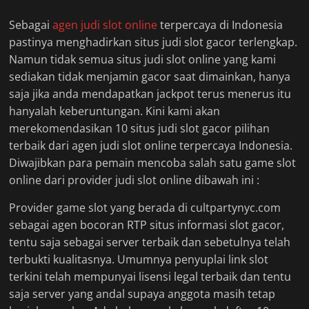
Sebagai
agen judi slot online
terpercaya di Indonesia
pastinya menghadirkan situs judi slot gacor terlengkap.
Namun tidak semua situs judi slot online yang kami
sediakan tidak menjamin gacor saat dimainkan, hanya
saja jika anda mendapatkan jackpot terus menerus itu
hanyalah keberuntungan. Kini kami akan
merekomendasikan 10 situs judi slot gacor pilihan
terbaik dari agen judi slot online terpercaya Indonesia.
Diwajibkan para pemain mencoba salah satu game slot
online dari provider judi slot online dibawah ini :
Provider game slot yang berada di cultpartynyc.com
sebagai agen bocoran RTP situs informasi slot gacor,
tentu saja sebagai server terbaik dan sebetulnya telah
terbukti kualitasnya. Umumnya penyuplai link slot
terkini telah mempunyai lisensi legal terbaik dan tentu
saja server yang andal supaya anggota masih tetap