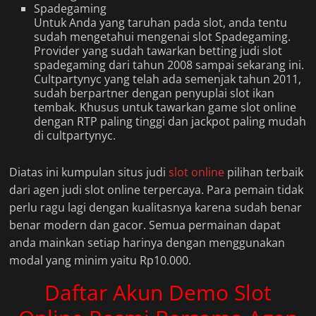
Spadegaming
Untuk Anda yang taruhan pada slot, anda tentu
sudah mengetahui mengenai slot Spadegaming.
Provider yang sudah tawarkan betting judi slot
spadegaming dari tahun 2008 sampai sekarang ini.
Cultpartynyc yang telah ada semenjak tahun 2011,
sudah berpartner dengan penyuplai slot ikan
tembak. Khusus untuk tawarkan game slot online
dengan RTP paling tinggi dan jackpot paling mudah
di cultpartynyc.
Diatas ini kumpulan situs judi
slot online
pilihan terbaik
dari agen judi slot online terpercaya. Para pemain tidak
perlu ragu lagi dengan kualitasnya karena sudah benar
benar modern dan gacor. Semua permainan dapat
anda mainkan setiap harinya dengan menggunakan
modal yang minim yaitu Rp10.000.
Daftar Akun Demo Slot