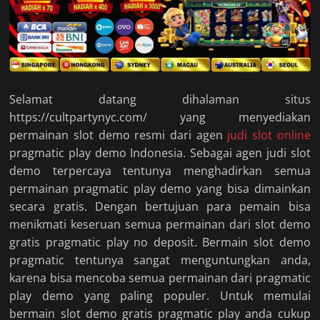
Selamat datang dihalaman situs
https://cultpartynyc.com/ yang menyediakan
permainan slot demo resmi dari agen
judi slot online
pragmatic play demo Indonesia. Sebagai agen judi slot
demo terpercaya tentunya menghadirkan semua
permainan pragmatic play demo yang bisa dimainkan
secara gratis. Dengan bertujuan para pemain bisa
menikmati keseruan semua permainan dari slot demo
gratis pragmatic play no deposit. Bermain slot demo
pragmatic tentunya sangat menguntungkan anda,
karena bisa mencoba semua permainan dari pragmatic
play demo yang paling populer. Untuk memulai
bermain slot demo gratis pragmatic play anda cukup